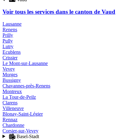
Voir tous les services dans le canton de Vaud
Lausanne
Renens
Prilly
Pully
Lutry
Ecublens
Crissier
Le Mont-sur-Lausanne
Vevey
Morges
Bussigny
Chavannes-près-Renens
Montreux
La Tour-de-Peilz
Clarens
Villeneuve
Blonay-Saint-Légier
Rennaz
Chardonne
Corsier-sur-Vevey
Basel-Stadt