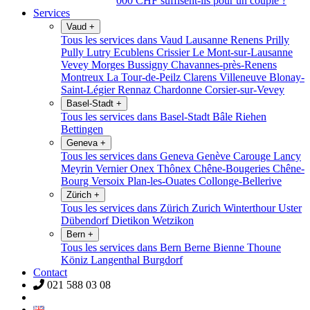
000 CHF suffisent-ils pour un couple ?
Services
Vaud
+
Tous les services dans Vaud
Lausanne
Renens
Prilly
Pully
Lutry
Ecublens
Crissier
Le Mont-sur-Lausanne
Vevey
Morges
Bussigny
Chavannes-près-Renens
Montreux
La Tour-de-Peilz
Clarens
Villeneuve
Blonay-
Saint-Légier
Rennaz
Chardonne
Corsier-sur-Vevey
Basel-Stadt
+
Tous les services dans Basel-Stadt
Bâle
Riehen
Bettingen
Geneva
+
Tous les services dans Geneva
Genève
Carouge
Lancy
Meyrin
Vernier
Onex
Thônex
Chêne-Bougeries
Chêne-
Bourg
Versoix
Plan-les-Ouates
Collonge-Bellerive
Zürich
+
Tous les services dans Zürich
Zurich
Winterthour
Uster
Dübendorf
Dietikon
Wetzikon
Bern
+
Tous les services dans Bern
Berne
Bienne
Thoune
Köniz
Langenthal
Burgdorf
Contact
021 588 03 08