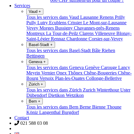
000 CHF suffisent-ils pour un couple ?
Services
Vaud
+
Tous les services dans Vaud
Lausanne
Renens
Prilly
Pully
Lutry
Ecublens
Crissier
Le Mont-sur-Lausanne
Vevey
Morges
Bussigny
Chavannes-près-Renens
Montreux
La Tour-de-Peilz
Clarens
Villeneuve
Blonay-
Saint-Légier
Rennaz
Chardonne
Corsier-sur-Vevey
Basel-Stadt
+
Tous les services dans Basel-Stadt
Bâle
Riehen
Bettingen
Geneva
+
Tous les services dans Geneva
Genève
Carouge
Lancy
Meyrin
Vernier
Onex
Thônex
Chêne-Bougeries
Chêne-
Bourg
Versoix
Plan-les-Ouates
Collonge-Bellerive
Zürich
+
Tous les services dans Zürich
Zurich
Winterthour
Uster
Dübendorf
Dietikon
Wetzikon
Bern
+
Tous les services dans Bern
Berne
Bienne
Thoune
Köniz
Langenthal
Burgdorf
Contact
021 588 03 08