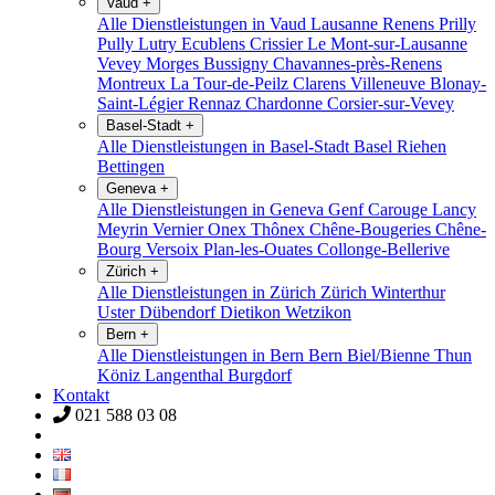
Vaud
+
Alle Dienstleistungen in Vaud
Lausanne
Renens
Prilly
Pully
Lutry
Ecublens
Crissier
Le Mont-sur-Lausanne
Vevey
Morges
Bussigny
Chavannes-près-Renens
Montreux
La Tour-de-Peilz
Clarens
Villeneuve
Blonay-
Saint-Légier
Rennaz
Chardonne
Corsier-sur-Vevey
Basel-Stadt
+
Alle Dienstleistungen in Basel-Stadt
Basel
Riehen
Bettingen
Geneva
+
Alle Dienstleistungen in Geneva
Genf
Carouge
Lancy
Meyrin
Vernier
Onex
Thônex
Chêne-Bougeries
Chêne-
Bourg
Versoix
Plan-les-Ouates
Collonge-Bellerive
Zürich
+
Alle Dienstleistungen in Zürich
Zürich
Winterthur
Uster
Dübendorf
Dietikon
Wetzikon
Bern
+
Alle Dienstleistungen in Bern
Bern
Biel/Bienne
Thun
Köniz
Langenthal
Burgdorf
Kontakt
021 588 03 08