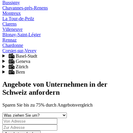
Bussigny
Chavannes-près-Renens
Montreux
La Tour-de-Peilz
Clarens
Villeneuve
Blonay-Saint-Légier
Rennaz
Chardonne
Corsier-sur-Vevey
Basel-Stadt
Geneva
Zürich
Bern
Angebote von Unternehmen
in der
Schweiz
anfordern
Sparen Sie
bis zu 75%
durch Angebotsvergleich